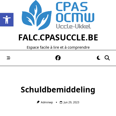
Skip
to
Open werkbalk
content
FALC.CPASUCCLE.BE
Espace facile à lire et à comprendre
Schuldbemiddeling
Adminwp
Jun 29, 2023