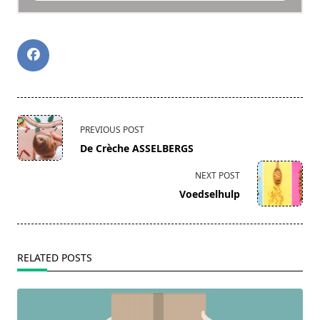
<span
PREVIOUS POST
class="nav-
De Crèche ASSELBERGS
subtitle
screen-
NEXT POST
reader-
Voedselhulp
text">Page</span>
RELATED POSTS