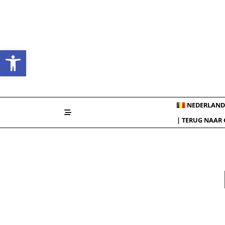
Skip
to
content
Open werkbalk
NEDERLAND
| TERUG NAAR