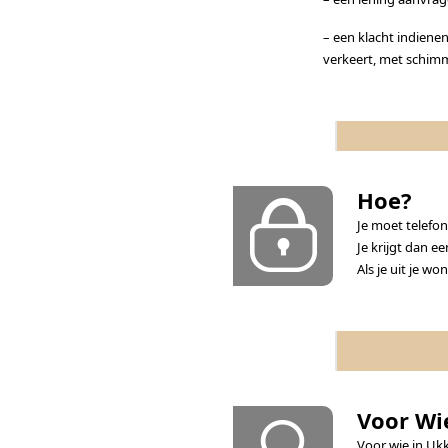
– een klacht indienen
verkeert, met schimm
Hoe?
Je moet telefon
Je krijgt dan e
Als je uit je w
Voor Wi
Voor wie in Uk