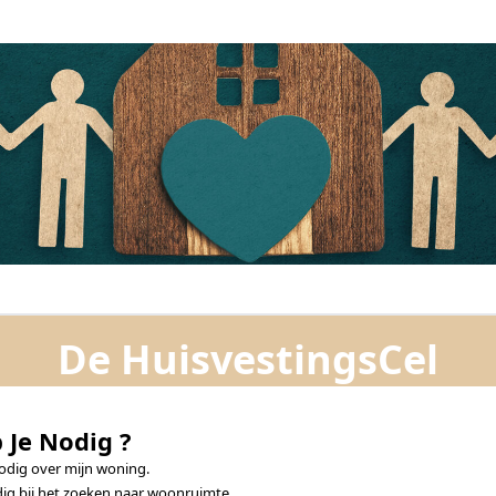
De HuisvestingsCel
 Je Nodig ?
nodig over mijn woning.
dig bij het zoeken naar woonruimte.