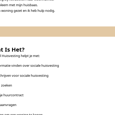
bleem met mijn huisbaas.
n woning gezet en ik heb hulp nodig.
t Is Het?
l Huisvesting helpt je met:
ormatie vinden over sociale huisvesting
chrijven voor sociale huisvesting
g zoeken
 je huurcontract
 aanvragen
gen om een woning te kopen