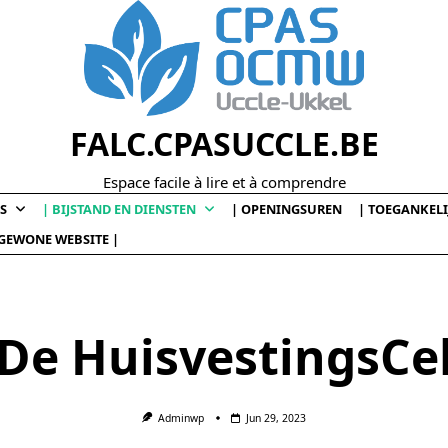
FALC.CPASUCCLE.BE
Espace facile à lire et à comprendre
S
| BIJSTAND EN DIENSTEN
| OPENINGSUREN
| TOEGANKELI
 GEWONE WEBSITE |
De HuisvestingsCe
Adminwp
Jun 29, 2023