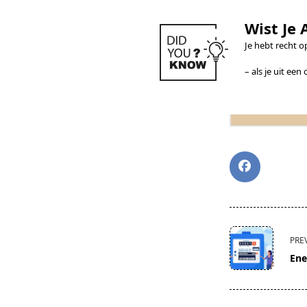
Wist Je A
Je hebt recht o
– als je uit e
<span
PRE
class="nav-
Ene
subtitle
screen-
reader-