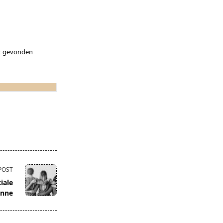
bt gevonden
POST
iale
enne