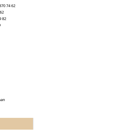
370 74 62
 62
9 82
9
man