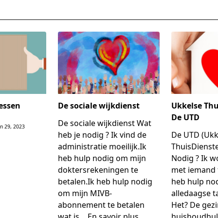
pan>
essen
De sociale wijkdienst
Ukkelse Thu
De UTD
De sociale wijkdienst Wat
un 29, 2023
heb je nodig ? Ik vind de
De UTD (Ukk
administratie moeilijk.Ik
ThuisDienst
heb hulp nodig om mijn
Nodig ? Ik w
doktersrekeningen te
met iemand t
betalen.Ik heb hulp nodig
heb hulp nod
om mijn MIVB-
alledaagse t
abonnement te betalen
Het? De gezi
wat is…
En savoir plus
huishoudhu