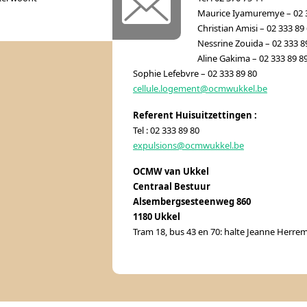
Maurice Iyamuremye – 02 
Christian Amisi – 02 333 89
Nessrine Zouida – 02 333 8
Aline Gakima – 02 333 89 8
Sophie Lefebvre – 02 333 89 80
cellule.logement@ocmwukkel.be
Referent Huisuitzettingen :
Tel : 02 333 89 80
expulsions@ocmwukkel.be
OCMW van Ukkel
Centraal Bestuur
Alsembergsesteenweg 860
1180 Ukkel
Tram 18, bus 43 en 70: halte Jeanne Herre