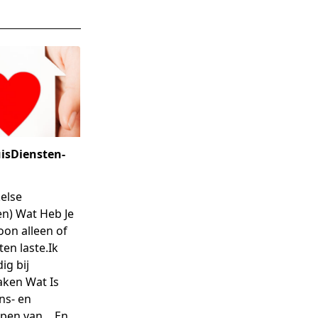
isDiensten-
else
en) Wat Heb Je
oon alleen of
en laste.Ik
ig bij
aken Wat Is
ns- en
lpen van…
En