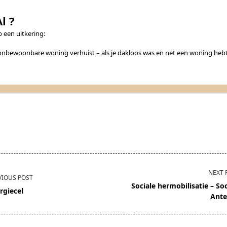
l ?
p een uitkering:
en onbewoonbare woning verhuist – als je dakloos was en net een woning he
NEXT 
VIOUS POST
Sociale hermobilisatie – Soc
rgiecel
Ant