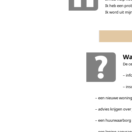
Ik heb een pro
Ik word uit mij
Wa
De ce
– inf
– ins
– een nieuwe wonin
– advies krijgen over
– een huurwaarborg
– een lening aanvra