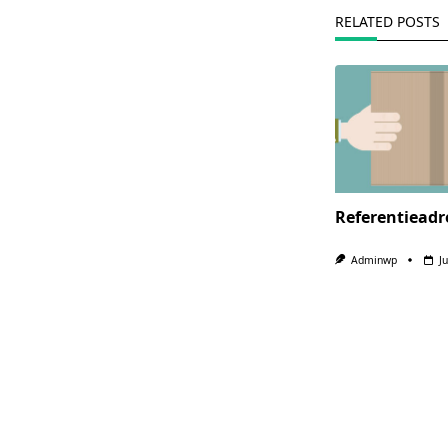
text">Page</s
RELATED POSTS
Referentieadr
Adminwp
J